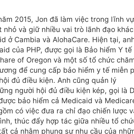
năm 2015, Jon đã làm việc trong lĩnh v
t nhỏ và giữ nhiều vai trò lãnh đạo khác
d ở Cambia và AlohaCare. Hiện tại, an
aid của PHP, được gọi là Bảo hiểm Y tế
Share of Oregon và một số tổ chức chă
hương để cung cấp bảo hiểm y tế miễn p
hội đủ điều kiện. Anh cũng quản lý
ững người hội đủ điều kiện kép, gọi là 
được bảo hiểm cả Medicaid và Medicar
gồm có việc đưa ra chỉ đạo chiến lược v
ình, thúc đẩy hợp tác giữa nhiều tổ chứ
 tất cả nhằm phụng sự nhu cầu của nhữ