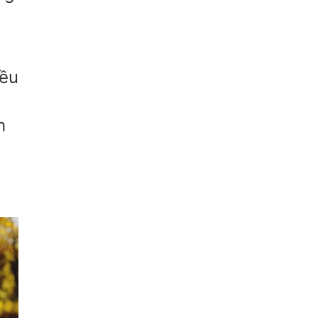
h
iều
h
g
,