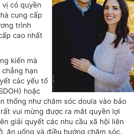
 vị có quyền
 nhà cung cấp
ơng trình
cấp cao nhất
áng kiến mà
, chẳng hạn
yết các yếu tố
 (SDOH) hoặc
yền thống như chăm sóc doula vào bảo
 rất vui mừng được ra mắt quyền lợi
ên giải quyết các nhu cầu xã hội liên
ở, ăn uống và điều hướng chăm sóc.