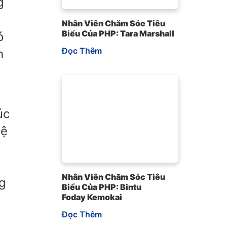
g
Nhân Viên Chăm Sóc Tiêu
Biểu Của PHP: Tara Marshall
ó
Đọc Thêm
h
,
úc
hệ
f
Nhân Viên Chăm Sóc Tiêu
ng
Biểu Của PHP: Bintu
Foday Kemokai
Đọc Thêm