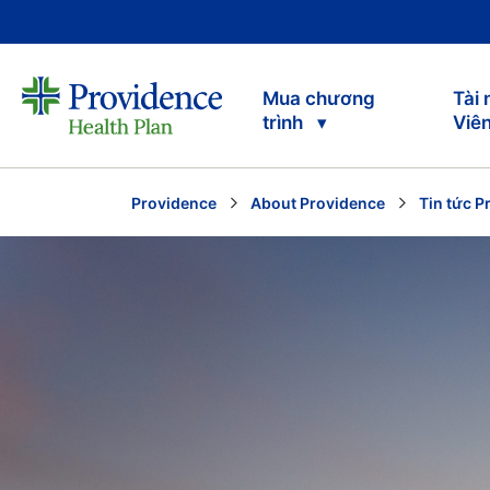
Mua chương
Tài
trình
Viê
Providence
About Providence
Tin tức P