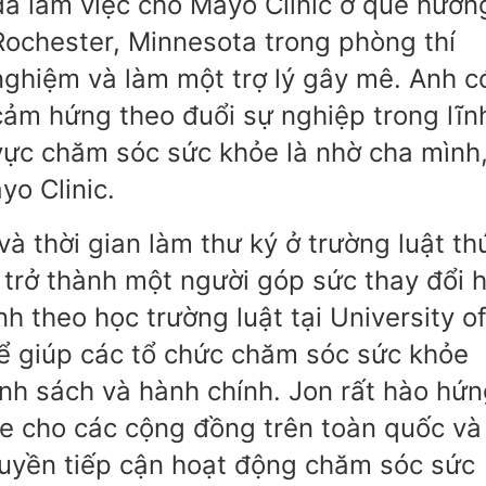
đã làm việc cho Mayo Clinic ở quê hươn
Rochester, Minnesota trong phòng thí
nghiệm và làm một trợ lý gây mê. Anh c
cảm hứng theo đuổi sự nghiệp trong lĩn
vực chăm sóc sức khỏe là nhờ cha mình
yo Clinic.
 thời gian làm thư ký ở trường luật th
 trở thành một người góp sức thay đổi 
 theo học trường luật tại University o
ể giúp các tổ chức chăm sóc sức khỏe
ính sách và hành chính. Jon rất hào hứ
ỏe cho các cộng đồng trên toàn quốc và
uyền tiếp cận hoạt động chăm sóc sức