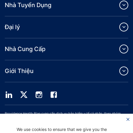
Nhà Tuyển Dụng
Đại lý
Nhà Cung Cấp
Giới Thiệu
Providence Health Plan cung cấp dịch vụ bảo hiểm y tế cá nhân, theo nhóm
thương mại và ASO.
Providence Health Assurance là một HMO, HMO‐POS và HMO SNP có hợp đồng
với Medicare và Bảo Hiểm Y Tế Oregon. Việc đăng ký Providence Health
We use cookies to ensure that we give you the