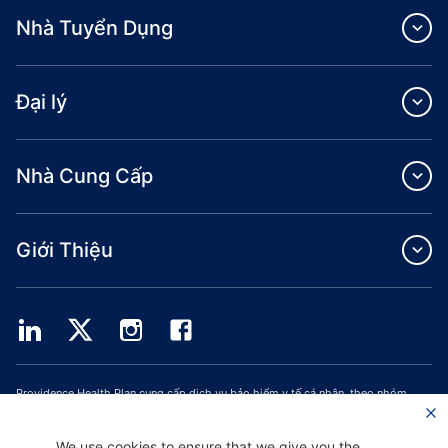
Nhà Tuyển Dụng
Đại lý
Nhà Cung Cấp
Giới Thiệu
Providence Health Plan cung cấp dịch vụ bảo hiểm y tế cá nhân, theo nhóm
thương mại và ASO.
Providence Health Assurance là một HMO, HMO‐POS và HMO SNP có hợp đồng
với Medicare và Bảo Hiểm Y Tế Oregon. Việc đăng ký Providence Health
We use cookies to ensure that we give you the