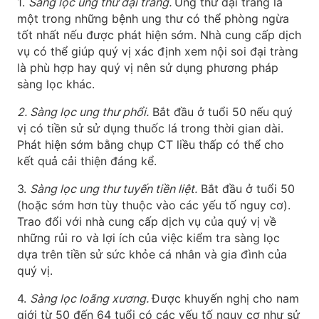
1.
Sàng lọc ung thư đại tràng.
Ung thư đại tràng là
một trong những bệnh ung thư có thể phòng ngừa
tốt nhất nếu được phát hiện sớm. Nhà cung cấp dịch
vụ có thể giúp quý vị xác định xem nội soi đại tràng
là phù hợp hay quý vị nên sử dụng phương pháp
sàng lọc khác.
2. Sàng lọc ung thư phổi.
Bắt đầu ở tuổi 50 nếu quý
vị có tiền sử sử dụng thuốc lá trong thời gian dài.
Phát hiện sớm bằng chụp CT liều thấp có thể cho
kết quả cải thiện đáng kể.
3.
Sàng lọc ung thư tuyến tiền liệt.
Bắt đầu ở tuổi 50
(hoặc sớm hơn tùy thuộc vào các yếu tố nguy cơ).
Trao đổi với nhà cung cấp dịch vụ của quý vị về
những rủi ro và lợi ích của việc kiểm tra sàng lọc
dựa trên tiền sử sức khỏe cá nhân và gia đình của
quý vị.
4.
Sàng lọc loãng xương.
Được khuyến nghị cho nam
giới từ 50 đến 64 tuổi có các yếu tố nguy cơ như sử