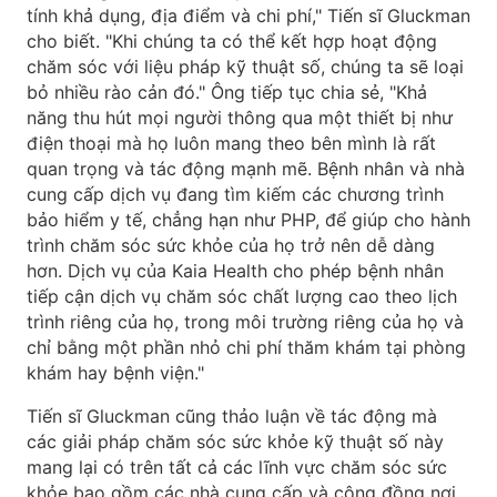
tính khả dụng, địa điểm và chi phí," Tiến sĩ Gluckman
cho biết. "Khi chúng ta có thể kết hợp hoạt động
chăm sóc với liệu pháp kỹ thuật số, chúng ta sẽ loại
bỏ nhiều rào cản đó." Ông tiếp tục chia sẻ, "Khả
năng thu hút mọi người thông qua một thiết bị như
điện thoại mà họ luôn mang theo bên mình là rất
quan trọng và tác động mạnh mẽ. Bệnh nhân và nhà
cung cấp dịch vụ đang tìm kiếm các chương trình
bảo hiểm y tế, chẳng hạn như PHP, để giúp cho hành
trình chăm sóc sức khỏe của họ trở nên dễ dàng
hơn. Dịch vụ của Kaia Health cho phép bệnh nhân
tiếp cận dịch vụ chăm sóc chất lượng cao theo lịch
trình riêng của họ, trong môi trường riêng của họ và
chỉ bằng một phần nhỏ chi phí thăm khám tại phòng
khám hay bệnh viện."
Tiến sĩ Gluckman cũng thảo luận về tác động mà
các giải pháp chăm sóc sức khỏe kỹ thuật số này
mang lại có trên tất cả các lĩnh vực chăm sóc sức
khỏe bao gồm các nhà cung cấp và cộng đồng nơi