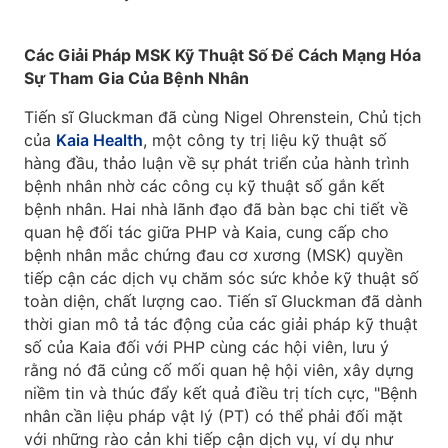
Các Giải Pháp MSK Kỹ Thuật Số Để Cách Mạng Hóa
Sự Tham Gia Của Bệnh Nhân
Tiến sĩ Gluckman đã cùng Nigel Ohrenstein, Chủ tịch
của
Kaia Health
, một công ty trị liệu kỹ thuật số
hàng đầu, thảo luận về sự phát triển của hành trình
bệnh nhân nhờ các công cụ kỹ thuật số gắn kết
bệnh nhân. Hai nhà lãnh đạo đã bàn bạc chi tiết về
quan hệ đối tác giữa PHP và Kaia, cung cấp cho
bệnh nhân mắc chứng đau cơ xương (MSK) quyền
tiếp cận các dịch vụ chăm sóc sức khỏe kỹ thuật số
toàn diện, chất lượng cao. Tiến sĩ Gluckman đã dành
thời gian mô tả tác động của các giải pháp kỹ thuật
số của Kaia đối với PHP cùng các hội viên, lưu ý
rằng nó đã củng cố mối quan hệ hội viên, xây dựng
niềm tin và thúc đẩy kết quả điều trị tích cực, "Bệnh
nhân cần liệu pháp vật lý (PT) có thể phải đối mặt
với những rào cản khi tiếp cận dịch vụ, ví dụ như