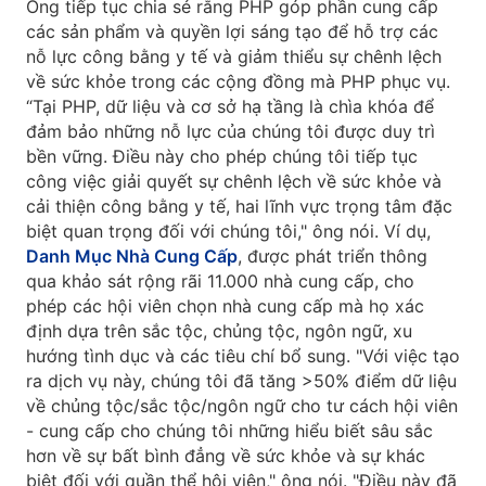
Ông tiếp tục chia sẻ rằng PHP góp phần cung cấp
các sản phẩm và quyền lợi sáng tạo để hỗ trợ các
nỗ lực công bằng y tế và giảm thiểu sự chênh lệch
về sức khỏe trong các cộng đồng mà PHP phục vụ.
“Tại PHP, dữ liệu và cơ sở hạ tầng là chìa khóa để
đảm bảo những nỗ lực của chúng tôi được duy trì
bền vững. Điều này cho phép chúng tôi tiếp tục
công việc giải quyết sự chênh lệch về sức khỏe và
cải thiện công bằng y tế, hai lĩnh vực trọng tâm đặc
biệt quan trọng đối với chúng tôi," ông nói. Ví dụ,
Danh Mục Nhà Cung Cấp
, được phát triển thông
qua khảo sát rộng rãi 11.000 nhà cung cấp, cho
phép các hội viên chọn nhà cung cấp mà họ xác
định dựa trên sắc tộc, chủng tộc, ngôn ngữ, xu
hướng tình dục và các tiêu chí bổ sung. "Với việc tạo
ra dịch vụ này, chúng tôi đã tăng >50% điểm dữ liệu
về chủng tộc/sắc tộc/ngôn ngữ cho tư cách hội viên
- cung cấp cho chúng tôi những hiểu biết sâu sắc
hơn về sự bất bình đẳng về sức khỏe và sự khác
biệt đối với quần thể hội viên," ông nói. "Điều này đã