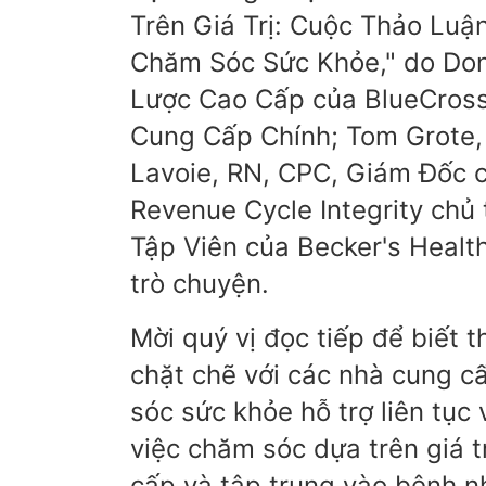
Trên Giá Trị: Cuộc Thảo Lu
Chăm Sóc Sức Khỏe," do Don
Lược Cao Cấp của BlueCross 
Cung Cấp Chính; Tom Grote, 
Lavoie, RN, CPC, Giám Đốc 
Revenue Cycle Integrity chủ 
Tập Viên của Becker's Healt
trò chuyện.
Mời quý vị đọc tiếp để biết t
chặt chẽ với các nhà cung c
sóc sức khỏe hỗ trợ liên tục
việc chăm sóc dựa trên giá tr
cấp và tập trung vào bệnh n