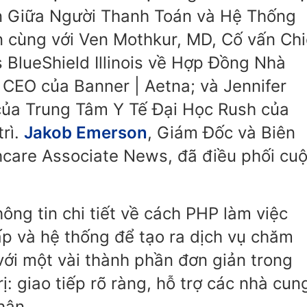
ận Giữa Người Thanh Toán và Hệ Thống
 cùng với Ven Mothkur, MD, Cố vấn Ch
BlueShield Illinois về Hợp Đồng Nhà
CEO của Banner | Aetna; và Jennifer
của Trung Tâm Y Tế Đại Học Rush của
trì.
Jakob Emerson
, Giám Đốc và Biên
hcare Associate News, đã điều phối cu
hông tin chi tiết về cách PHP làm việc
ấp và hệ thống để tạo ra dịch vụ chăm
 với một vài thành phần đơn giản trong
ị: giao tiếp rõ ràng, hỗ trợ các nhà cun
hân.