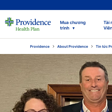
Mua chương
Tài
trình
Viê
Providence
About Providence
Tin tức P