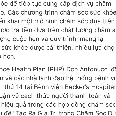
hỏe để tiếp tục cung cấp dịch vụ chăm
ao. Các chương trình chăm sóc sức khỏ
iển khai một mô hình chăm sóc dựa trên
được trả tiền dựa trên chất lượng chăm 
ợng cuộc hẹn và quy trình, mang lại
 sức khỏe được cải thiện, nhiều lựa chọ
p hơn.
nce Health Plan (PHP) Don Antonucci đ
án và các nhà lãnh đạo hệ thống bệnh v
 thứ 14 tại Bệnh viện Becker’s Hospital
luận về cách thức người thanh toán và
 hiệu quả trong các hợp đồng chăm sóc
iêu đề "Tạo Ra Giá Trị trong Chăm Sóc D