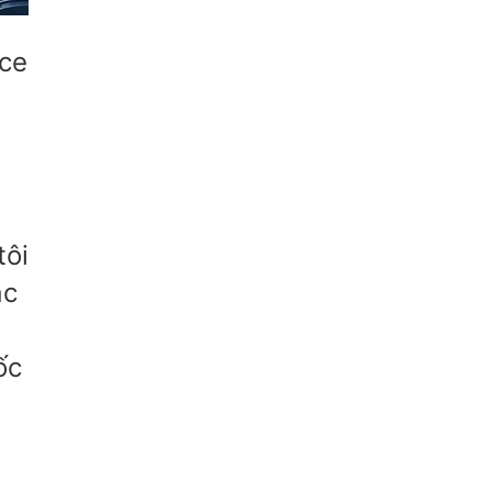
ce
tôi
ác
ốc