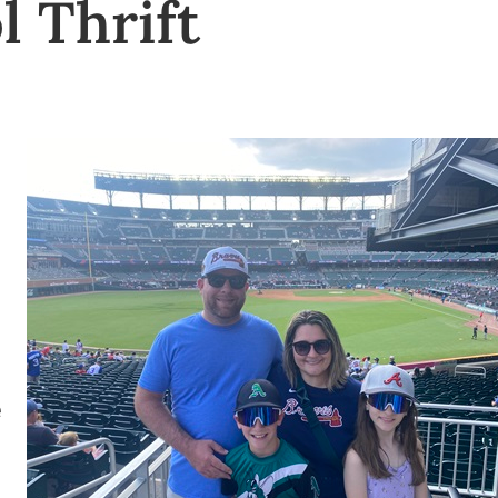
l Thrift
e