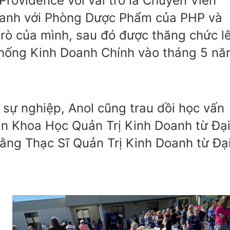
 Providence với vai trò là Chuyên Viên
oanh với Phòng Dược Phẩm của PHP và
i trò của mình, sau đó được thăng chức l
hống Kinh Doanh Chính vào tháng 5 n
n sự nghiệp, Anol cũng trau dồi học vấn
n Khoa Học Quản Trị Kinh Doanh từ Đạ
ằng Thạc Sĩ Quản Trị Kinh Doanh từ Đạ