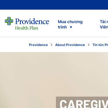
Mua chương
Tài
trình
Viê
Providence
About Providence
Tin tức P