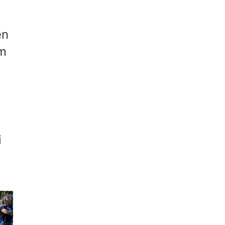
ên
ăm
i
i