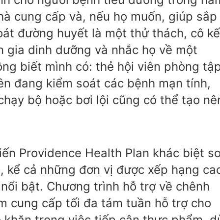
nhà cung cấp và, nếu họ muốn, giúp sắp
soát đường huyết là một thử thách, cô kế
ên gia dinh dưỡng và nhắc họ về một
ng biết mình có: thẻ hội viên phòng tậ
iên đang kiểm soát các bệnh mạn tính,
chạy bộ hoặc bơi lội cũng có thể tạo nê
iến Providence Health Plan khác biệt s
c, kể cả những đơn vị được xếp hạng ca
 nổi bật. Chương trình hỗ trợ về chênh
m cung cấp tối đa tám tuần hỗ trợ cho
 khăn trong việc tiếp cận thực phẩm, d