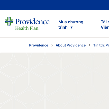
Mua chương
Tài
trình
Viê
Providence
About Providence
Tin tức P