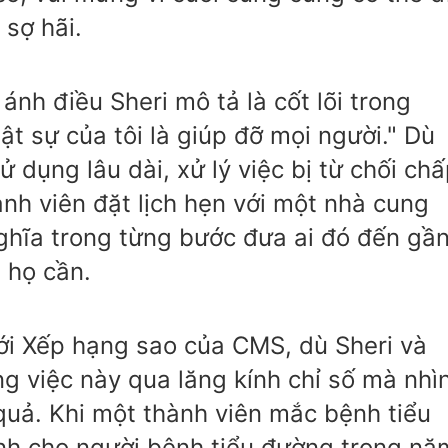
sợ hãi.
nh điều Sheri mô tả là cốt lõi trong
t sự của tôi là giúp đỡ mọi người." Dù
sử dụng lâu dài, xử lý việc bị từ chối ch
nh viên đặt lịch hẹn với một nhà cung
nghĩa trong từng bước đưa ai đó đến gầ
 họ cần.
với Xếp hạng sao của CMS, dù Sheri và
g việc này qua lăng kính chỉ số mà nhì
quả. Khi một thành viên mắc bệnh tiểu
h cho người bệnh tiểu đường trong nă