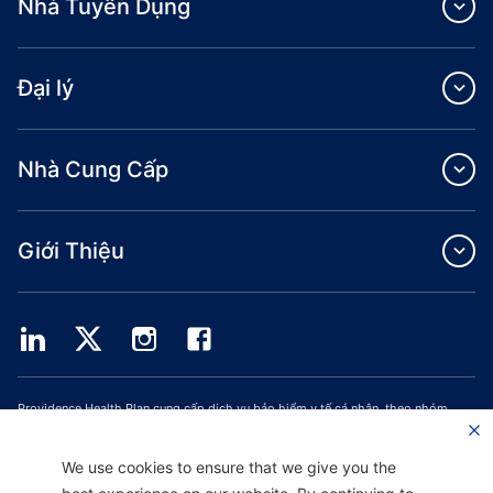
Nhà Tuyển Dụng
Đại lý
Nhà Cung Cấp
Giới Thiệu
Providence Health Plan cung cấp dịch vụ bảo hiểm y tế cá nhân, theo nhóm
thương mại và ASO.
Providence Health Assurance là một HMO, HMO‐POS và HMO SNP có hợp đồng
với Medicare và Bảo Hiểm Y Tế Oregon. Việc đăng ký Providence Health
We use cookies to ensure that we give you the
Assurance phụ thuộc vào việc gia hạn hợp đồng.