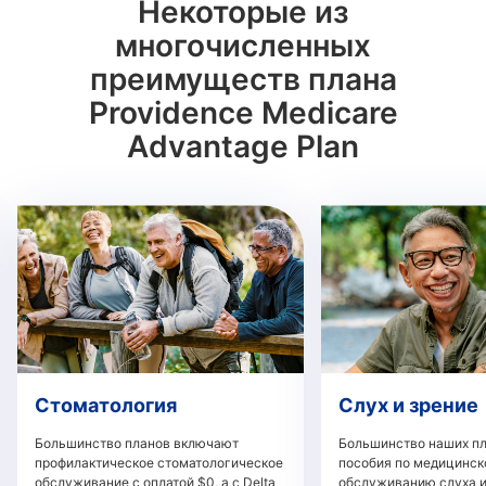
Некоторые из
многочисленных
преимуществ плана
Providence Medicare
Advantage Plan
Стоматология
Слух и зрение
Большинство планов включают
Большинство наших п
профилактическое стоматологическое
пособия по медицинс
обслуживание с оплатой $0, а с Delta
обслуживанию слуха и